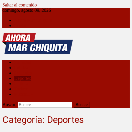
Saltar al contenido
domingo, agosto 09, 2026
Ahora Mar Chiquita
Contacto
Ahora Mar Chiquita
Sociedad
Política
Policiales
Deportes
Cultura
Turismo
MarchiTV
Buscar:
Categoría:
Deportes