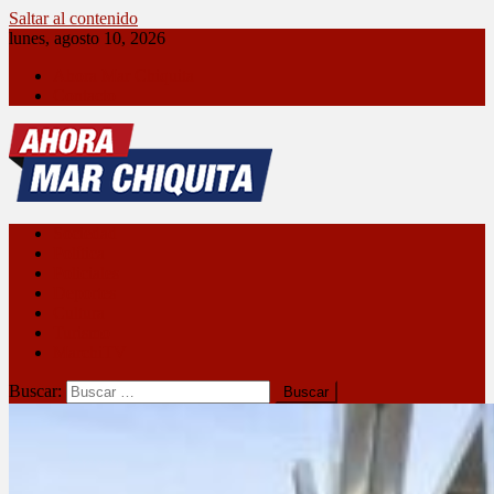
Saltar al contenido
lunes, agosto 10, 2026
Ahora Mar Chiquita
Contacto
Ahora Mar Chiquita
Sociedad
Política
Policiales
Deportes
Cultura
Turismo
MarchiTV
Buscar: