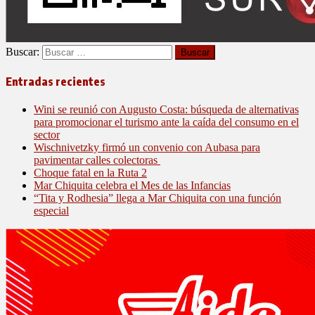
Buscar:
Entradas recientes
Wini se reunió con Augusto Costa: búsqueda de alternativas
para promocionar el turismo ante la caída del consumo en el
sector
Wischnivetzky firmó un convenio con Aubasa para
pavimentar calles colectoras
Choque fatal en la Ruta 2
Mar Chiquita celebra el Mes de las Infancias
“Tita y Rodhesia” llega a Mar Chiquita con una función
especial