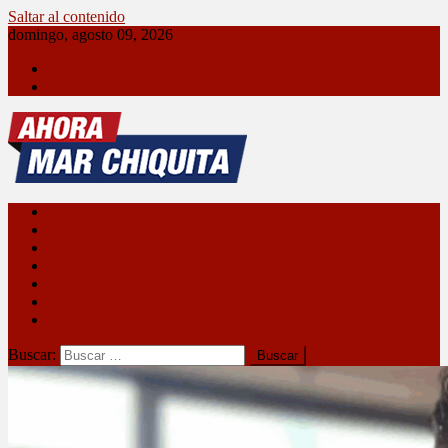
Saltar al contenido
domingo, agosto 09, 2026
Ahora Mar Chiquita
Contacto
Ahora Mar Chiquita
Sociedad
Política
Policiales
Deportes
Cultura
Turismo
MarchiTV
Buscar: