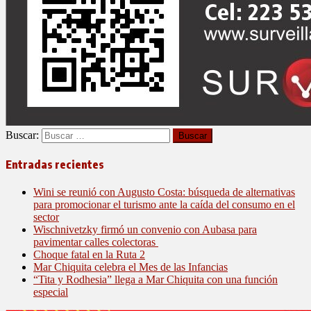
Buscar:
Entradas recientes
Wini se reunió con Augusto Costa: búsqueda de alternativas
para promocionar el turismo ante la caída del consumo en el
sector
Wischnivetzky firmó un convenio con Aubasa para
pavimentar calles colectoras
Choque fatal en la Ruta 2
Mar Chiquita celebra el Mes de las Infancias
“Tita y Rodhesia” llega a Mar Chiquita con una función
especial