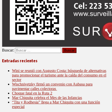
Buscar:
Entradas recientes
Wini se reunió con Augusto Costa: búsqueda de alternativas
para promocionar el turismo ante la caída del consumo en el
sector
Wischnivetzky firmó un convenio con Aubasa para
pavimentar calles colectoras
Choque fatal en la Ruta 2
Mar Chiquita celebra el Mes de las Infancias
“Tita y Rodhesia” llega a Mar Chiquita con una función
especial