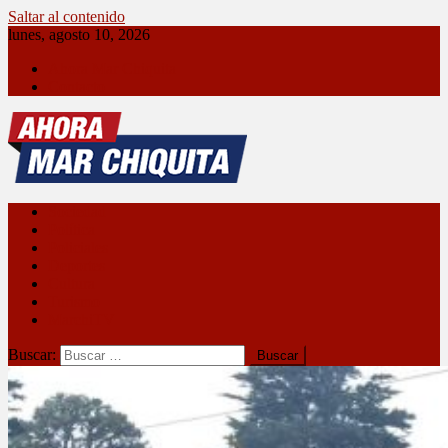
Saltar al contenido
lunes, agosto 10, 2026
Ahora Mar Chiquita
Contacto
Ahora Mar Chiquita
Sociedad
Política
Policiales
Deportes
Cultura
Turismo
MarchiTV
Buscar: