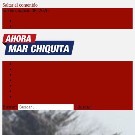
Saltar al contenido
sábado, agosto 08, 2026
Ahora Mar Chiquita
Contacto
Ahora Mar Chiquita
Sociedad
Política
Policiales
Deportes
Cultura
Turismo
MarchiTV
Buscar: