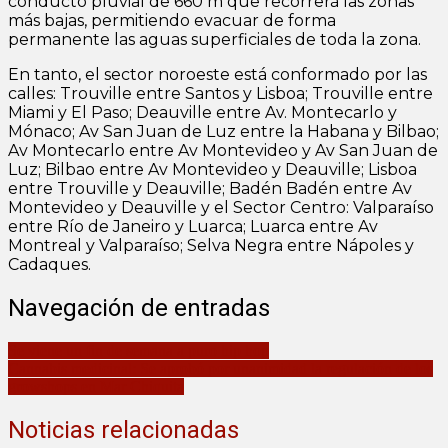
conducto pluvial de 660 m que recorrerá las zonas
más bajas, permitiendo evacuar de forma
permanente las aguas superficiales de toda la zona.
En tanto, el sector noroeste está conformado por las
calles: Trouville entre Santos y Lisboa; Trouville entre
Miami y El Paso; Deauville entre Av. Montecarlo y
Mónaco; Av San Juan de Luz entre la Habana y Bilbao;
Av Montecarlo entre Av Montevideo y Av San Juan de
Luz; Bilbao entre Av Montevideo y Deauville; Lisboa
entre Trouville y Deauville; Badén Badén entre Av
Montevideo y Deauville y el Sector Centro: Valparaíso
entre Río de Janeiro y Luarca; Luarca entre Av
Montreal y Valparaíso; Selva Negra entre Nápoles y
Cadaques.
Navegación de entradas
Se viene un fin de semana a puro hip hop
Cannabis medicinal: Se aprobó por unanimidad la regulación de los
growshops en Mar Chiquita
Noticias relacionadas