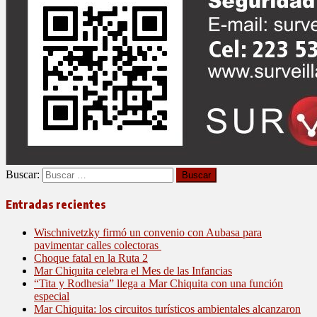
Buscar:
Entradas recientes
Wischnivetzky firmó un convenio con Aubasa para
pavimentar calles colectoras
Choque fatal en la Ruta 2
Mar Chiquita celebra el Mes de las Infancias
“Tita y Rodhesia” llega a Mar Chiquita con una función
especial
Mar Chiquita: los circuitos turísticos ambientales alcanzaron