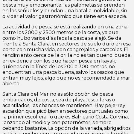
pesca muy emocionante, las palometas se prenden
en los señuelos y brindan una batalla inolvidable, sin
olvidar el valor gastronómico que tiene esta especie.
La actividad de pesca se está realizando en una zona
entre los 2000 y 2500 metros de la costa, ya que
como hubo varios días feos la pesca se alejó. Se da
frente a Santa Clara, en sectores de suelo duro en esa
parte con mucha vida, con cangrejales y caracoles. El
rendimiento cerca de la orilla no es tan bueno, queda
en evidencia con los que hacen pesca en kayak,
quienes en la línea de los 200 a 300 metros, no
encuentran una pesca buena, salvo los osados que
entran muy lejos, algo que no es recomendado a mar
abierto.
Santa Clara del Mar no es sólo opción de pesca
embarcados, de costa, sea de playa, escolleras o
acantilados, las chances se mantienen. Hay pejerrey
escardón que picó bien en sectores puntuales como
la primer escollera, lo que es Balneario Costa Corvina,
lanzando al medio y con paternóster, siempre
cebando bastante. La opción de la variada, abrigaditos,
está a la noche, con una variada que arrima a la orilla