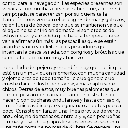
complicara la navegación. Las especies presentes son
variadas, con muchas corvinas rubias que, al cierre de
temporada, se caracterizan por su buena talla.
También, conviven con ellas bagres de mar y gatuzos,
ya en fuera de época, pero que se mantienen ya que
el agua no se enfrió en demasía. Si son propias de
estos meses, y a medida que baje la temperatura se
van a afirmar aún más, las pescadillas que se están
acardumando y deleitan a los pescadores que
intentan la pesca variada, con congrios y brótolas que
completan un menú muy atractivo.
Por el lado del pejerrey escardón, hay que decir que
está en un muy buen momento, con mucha cantidad
y ejemplares de todo tamaño, lo que genera que
cueste dar con los buenos y haya más captura de
chicos. Detrás de estos, muy buenas palometas que
no sólo pescan con carnada, también disfrutan de
hacerlo con cucharas ondulantes y hasta con sabiki,
una técnica asiática que va ganando adeptos poco a
poco. Consiste en lanzar una línea provista de varios
anzuelos, no demasiados, entre 3 y 6, con pequeñas
plumas y usando equipos livianos, en este caso, con
una caña corta de no más de 4 libras. Se genera una