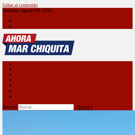
Saltar al contenido
domingo, agosto 09, 2026
Ahora Mar Chiquita
Contacto
Ahora Mar Chiquita
Sociedad
Política
Policiales
Deportes
Cultura
Turismo
MarchiTV
Buscar: