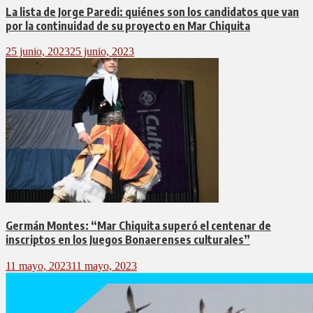
La lista de Jorge Paredi: quiénes son los candidatos que van
por la continuidad de su proyecto en Mar Chiquita
25 junio, 2023
25 junio, 2023
Germán Montes: “Mar Chiquita superó el centenar de
inscriptos en los Juegos Bonaerenses culturales”
11 mayo, 2023
11 mayo, 2023