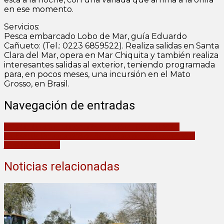
en ese momento.
Servicios:
Pesca embarcado Lobo de Mar, guía Eduardo
Cañueto: (Tel.: 0223 6859522). Realiza salidas en Santa
Clara del Mar, opera en Mar Chiquita y también realiza
interesantes salidas al exterior, teniendo programada
para, en pocos meses, una incursión en el Mato
Grosso, en Brasil.
Navegación de entradas
«Y ¿dónde está el morocho?» se lució en Coronel Vidal
La Escuela Primaria N°8 de Santa Clara del Mar comenzó la
jornada extendida
Noticias relacionadas