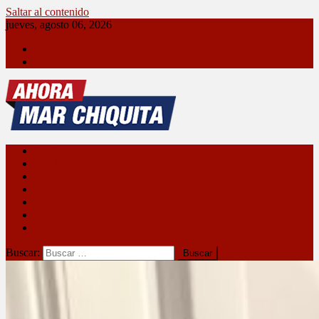
Saltar al contenido
jueves, agosto 06, 2026
Ahora Mar Chiquita
Contacto
Ahora Mar Chiquita
Sociedad
Política
Policiales
Deportes
Cultura
Turismo
MarchiTV
Buscar: