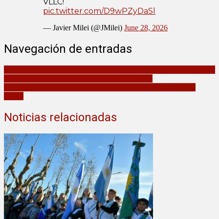
VLLC!
pic.twitter.com/D9wPZyDaSl
— Javier Milei (@JMilei)
June 28, 2026
Navegación de entradas
Misión en Venezuela: comenzó el despliegue del operativo argentino
con dos marchiquitenses dentro de la delegación
Comienzan las actividades deportivas en el nuevo SUM de La
Caleta
Noticias relacionadas