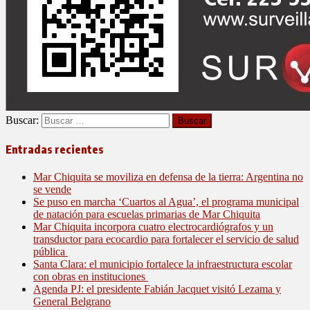
Buscar:
Entradas recientes
Mar Chiquita se moviliza en defensa de la tierra: Argentina no
se vende
Se puso en marcha ‘Cuartos al Agua’, el programa municipal
de natación para escuelas primarias de Mar Chiquita
Mar Chiquita incorpora cuatro electrocardiógrafos y un
transductor para ecocardio para fortalecer el servicio de salud
pública
Santa Clara: el municipio fortalece la infraestructura escolar
con obras en instituciones
Agenda PJ: el presidente Fabián Jacquet visitó Lezama y
General Belgrano