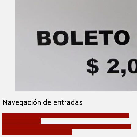
Navegación de entradas
Jorge Paredi y el recuerdo al Ing. Rolls: “Fue un hombre de Dios,
un hombre distinto”
Intentó sobornar a la Policía durante un control vehicular y terminó
aprehendido en Santa Clara del Mar