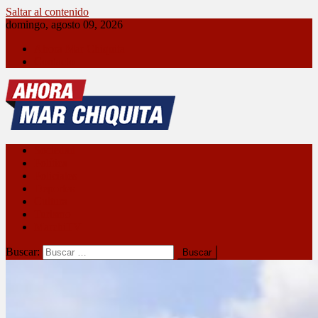
Saltar al contenido
domingo, agosto 09, 2026
Ahora Mar Chiquita
Contacto
Ahora Mar Chiquita
Sociedad
Política
Policiales
Deportes
Cultura
Turismo
MarchiTV
Buscar: