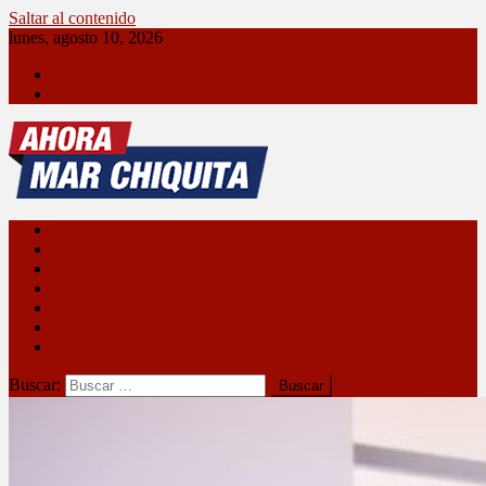
Saltar al contenido
lunes, agosto 10, 2026
Ahora Mar Chiquita
Contacto
Ahora Mar Chiquita
Sociedad
Política
Policiales
Deportes
Cultura
Turismo
MarchiTV
Buscar: