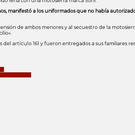
ando leña con una motosierra marca Stihl.
os, manifestó a los uniformados que no había autorizado 
ehensión de ambos menores y al secuestro de la motosierr
lio».
 del artículo 161 y fueron entregados a sus familiares re
Mar
 y necesita ayuda