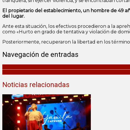
tranquera, sin ejercer violencia, y se encontraban cort
El propietario del establecimiento, un hombre de 49 añ
del lugar.
Ante esta situación, los efectivos procedieron a la apr
como «Hurto en grado de tentativa y violación de domici
Posteriormente, recuperaron la libertad en los términos
Navegación de entradas
Secuestran una moto con prohibición de circular en Santa Clara del 
Se incendió una casa en Santa Clara del Mar: una familia perdió todo
Noticias relacionadas