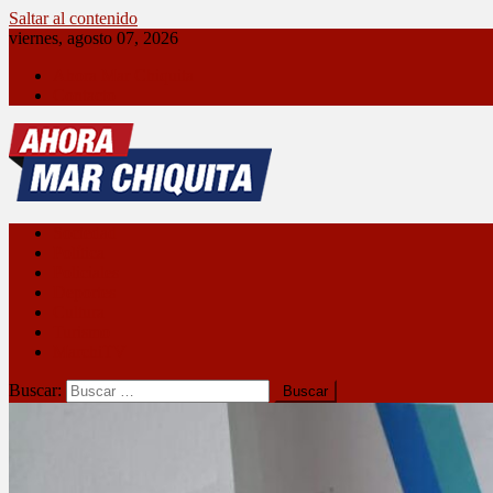
Saltar al contenido
viernes, agosto 07, 2026
Ahora Mar Chiquita
Contacto
Ahora Mar Chiquita
Sociedad
Política
Policiales
Deportes
Cultura
Turismo
MarchiTV
Buscar: