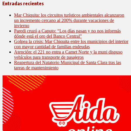
Entradas recientes
Mar Chiquita: los circuitos turísticos ambientales alcanzaron
un incremento cercano al 200% durante vacaciones de
invierno
Paredi cruzó a Caputo: “Los días pasan y no nos informás
dónde está el oro del Banco Central”
Golpea la crisis: Mar Chiquita entre los municipios del interior
con mayor cantidad de familias endeudas
Atención: el 221 no entra a Camet Norte y la muni dispuso
vehículos para transporte de pasajeros
Reapertura del Natatorio Municipal de Santa Clara tras las
tareas de mantenimiento