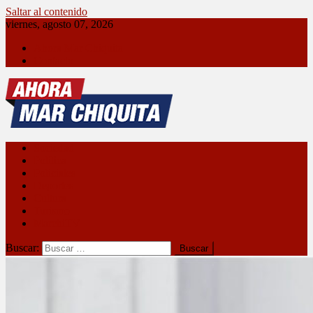
Saltar al contenido
viernes, agosto 07, 2026
Ahora Mar Chiquita
Contacto
Ahora Mar Chiquita
Sociedad
Política
Policiales
Deportes
Cultura
Turismo
MarchiTV
Buscar: