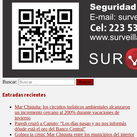
Buscar:
Entradas recientes
Mar Chiquita: los circuitos turísticos ambientales alcanzaron
un incremento cercano al 200% durante vacaciones de
invierno
Paredi cruzó a Caputo: “Los días pasan y no nos informás
dónde está el oro del Banco Central”
Golpea la crisis: Mar Chiquita entre los municipios del interior