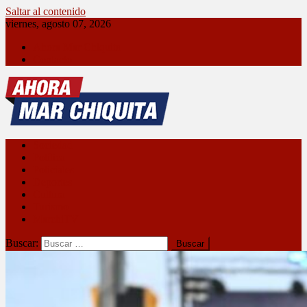
Saltar al contenido
viernes, agosto 07, 2026
Ahora Mar Chiquita
Contacto
Ahora Mar Chiquita
Sociedad
Política
Policiales
Deportes
Cultura
Turismo
MarchiTV
Buscar: