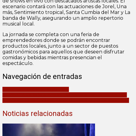
de shows en vivo con destacados artistas locales. El
escenario contará con las actuaciones de Jorel, Una
más, Sentimiento tropical, Santa Cumbia del Mar y La
banda de Wally, asegurando un amplio repertorio
musical local.
La jornada se completa con una feria de
emprendedores donde se podrán encontrar
productos locales, junto a un sector de puestos
gastronómicos para aquellos que deseen disfrutar
comidas y bebidas mientras presencian el
espectáculo.
Navegación de entradas
Chocó un colectivo en Santa Clara
Kicillof: “A los trabajadores les digo: no son ustedes, es el rumbo
económico de un Gobierno nacional insensible que los abandona»
Noticias relacionadas