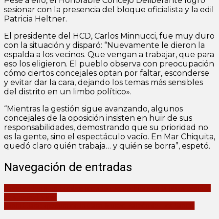
Pese a ello, el Honorable Concejo Deliberante logró
sesionar con la presencia del bloque oficialista y la edil
Patricia Heltner.
El presidente del HCD, Carlos Minnucci, fue muy duro
con la situación y disparó: “Nuevamente le dieron la
espalda a los vecinos. Que vengan a trabajar, que para
eso los eligieron. El pueblo observa con preocupación
cómo ciertos concejales optan por faltar, esconderse
y evitar dar la cara, dejando los temas más sensibles
del distrito en un limbo político».
“Mientras la gestión sigue avanzando, algunos
concejales de la oposición insisten en huir de sus
responsabilidades, demostrando que su prioridad no
es la gente, sino el espectáculo vacío. En Mar Chiquita,
quedó claro quién trabaja… y quién se borra”, espetó.
Navegación de entradas
Aprehenden a un hombre armado con cuchillos en la plaza céntrica
de Coronel Vidal
Santa Clara: apertura de la Casa Museo Balcón de Los Santos