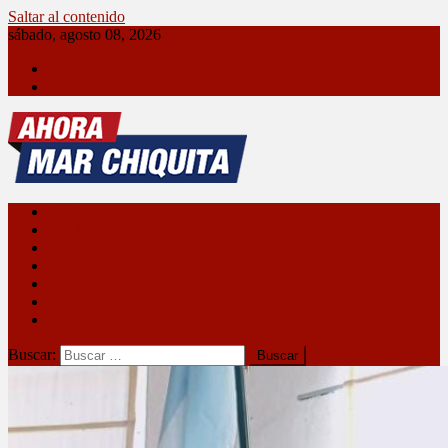
Saltar al contenido
sábado, agosto 08, 2026
Ahora Mar Chiquita
Contacto
Ahora Mar Chiquita
Sociedad
Política
Policiales
Deportes
Cultura
Turismo
MarchiTV
Buscar: