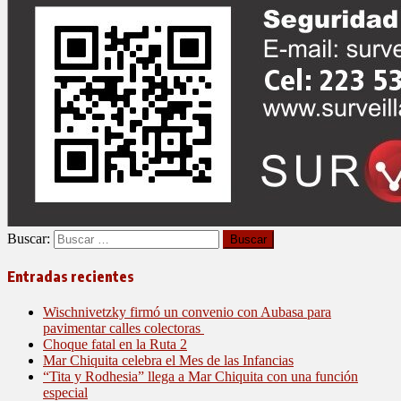
Buscar:
Entradas recientes
Wischnivetzky firmó un convenio con Aubasa para
pavimentar calles colectoras
Choque fatal en la Ruta 2
Mar Chiquita celebra el Mes de las Infancias
“Tita y Rodhesia” llega a Mar Chiquita con una función
especial