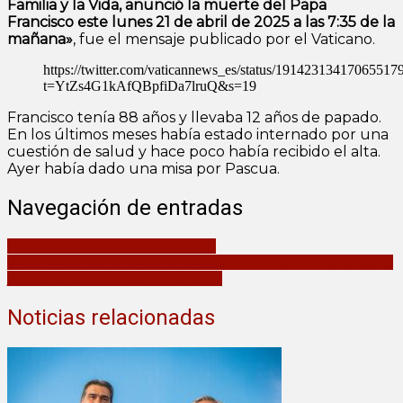
Familia y la Vida, anunció la muerte del Papa
Francisco este lunes 21 de abril de 2025 a las 7:35 de la
mañana»
, fue el mensaje publicado por el Vaticano.
https://twitter.com/vaticannews_es/status/19142313417065517
t=YtZs4G1kAfQBpfiDa7lruQ&s=19
Francisco tenía 88 años y llevaba 12 años de papado.
En los últimos meses había estado internado por una
cuestión de salud y hace poco había recibido el alta.
Ayer había dado una misa por Pascua.
Navegación de entradas
Semana Santa en el Parque El Diego
Walter Wini sobre el Papa Francisco: «Que tu legado de amor, paz y
justicia social nos acompañe siempre»
Noticias relacionadas