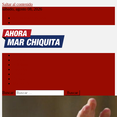
Saltar al contenido
sábado, agosto 08, 2026
Ahora Mar Chiquita
Contacto
Ahora Mar Chiquita
Sociedad
Política
Policiales
Deportes
Cultura
Turismo
MarchiTV
Buscar: