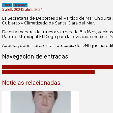
Ahora
Deportes
5 abril, 2024
5 abril, 2024
La Secretaría de Deportes del Partido de Mar Chiquita 
Cubierto y Climatizado de Santa Clara del Mar.
De esta manera, de lunes a viernes, de 8 a 16 hs, vecin
Parque Municipal El Diego para la revisación médica. Des
Además, deben presentar fotocopia de DNI que acredite
Navegación de entradas
Dra. Virginia Azqueta sobre el dengue: “No hay casos autóctonos pe
Formación con perspectiva gerontológica en Mar Chiquita
Noticias relacionadas