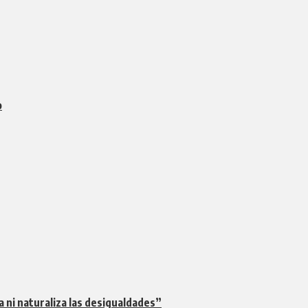
o
na ni naturaliza las desigualdades”