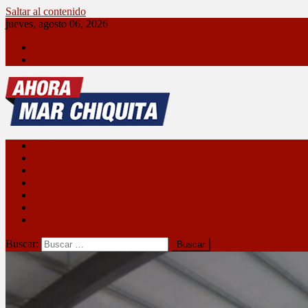
Saltar al contenido
jueves, agosto 06, 2026
Ahora Mar Chiquita
Contacto
Ahora Mar Chiquita
Sociedad
Política
Policiales
Deportes
Cultura
Turismo
MarchiTV
Buscar: