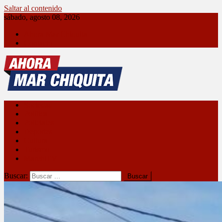
Saltar al contenido
sábado, agosto 08, 2026
Ahora Mar Chiquita
Contacto
Ahora Mar Chiquita
Sociedad
Política
Policiales
Deportes
Cultura
Turismo
MarchiTV
Buscar: