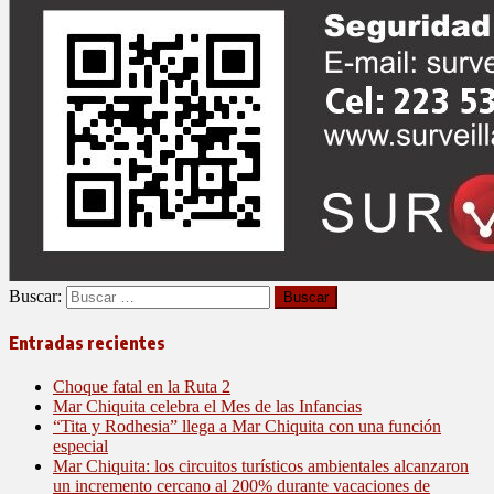
Buscar:
Entradas recientes
Choque fatal en la Ruta 2
Mar Chiquita celebra el Mes de las Infancias
“Tita y Rodhesia” llega a Mar Chiquita con una función
especial
Mar Chiquita: los circuitos turísticos ambientales alcanzaron
un incremento cercano al 200% durante vacaciones de