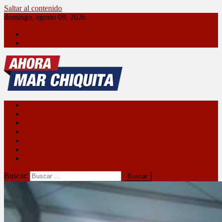
Saltar al contenido
domingo, agosto 09, 2026
Ahora Mar Chiquita
Contacto
Ahora Mar Chiquita
Sociedad
Política
Policiales
Deportes
Cultura
Turismo
MarchiTV
Buscar: