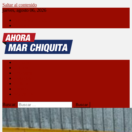
Saltar al contenido
jueves, agosto 06, 2026
Ahora Mar Chiquita
Contacto
Ahora Mar Chiquita
Sociedad
Política
Policiales
Deportes
Cultura
Turismo
MarchiTV
Buscar: