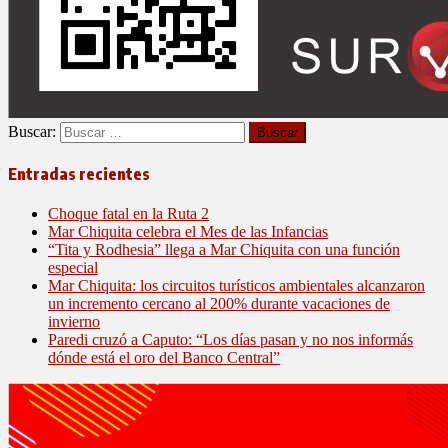
Buscar:
Entradas recientes
Choque fatal en la Ruta 2
Mar Chiquita celebra el Mes de las Infancias
“Tita y Rodhesia” llega a Mar Chiquita con una función
especial
Mar Chiquita: los circuitos turísticos ambientales alcanzaron
un incremento cercano al 200% durante vacaciones de
invierno
Paredi cruzó a Caputo: “Los días pasan y no nos informás
dónde está el oro del Banco Central”