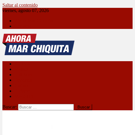
Saltar al contenido
viernes, agosto 07, 2026
Ahora Mar Chiquita
Contacto
Ahora Mar Chiquita
Sociedad
Política
Policiales
Deportes
Cultura
Turismo
MarchiTV
Buscar: