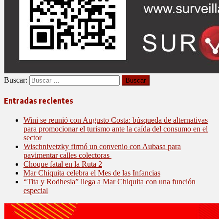
Buscar:
Entradas recientes
Wini se reunió con Augusto Costa: búsqueda de alternativas
para promocionar el turismo ante la caída del consumo en el
sector
Wischnivetzky firmó un convenio con Aubasa para
pavimentar calles colectoras
Choque fatal en la Ruta 2
Mar Chiquita celebra el Mes de las Infancias
“Tita y Rodhesia” llega a Mar Chiquita con una función
especial