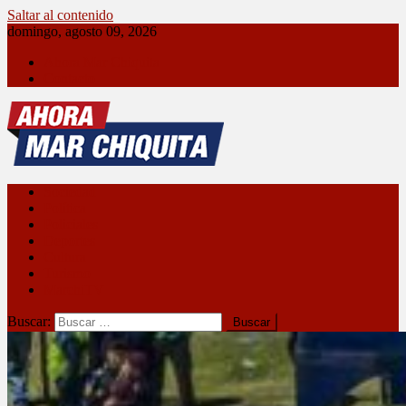
Saltar al contenido
domingo, agosto 09, 2026
Ahora Mar Chiquita
Contacto
Ahora Mar Chiquita
Sociedad
Política
Policiales
Deportes
Cultura
Turismo
MarchiTV
Buscar: