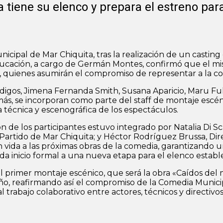
tiene su elenco y prepara el estreno para
icipal de Mar Chiquita, tras la realización de un castin
ducación, a cargo de Germán Montes, confirmó que el mis
no, quienes asumirán el compromiso de representar a la 
digos, Jimena Fernanda Smith, Susana Aparicio, Maru Fu
ás, se incorporan como parte del staff de montaje escénic
 técnica y escenográfica de los espectáculos.
 de los participantes estuvo integrado por Natalia Di Scal
 Partido de Mar Chiquita; y Héctor Rodríguez Brussa, Dir
án vida a las próximas obras de la comedia, garantizando 
 da inicio formal a una nueva etapa para el elenco establ
 primer montaje escénico, que será la obra «Caídos del m
año, reafirmando así el compromiso de la Comedia Municipa
 trabajo colaborativo entre actores, técnicos y directivos