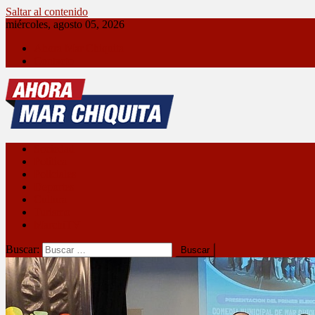
Saltar al contenido
miércoles, agosto 05, 2026
Ahora Mar Chiquita
Contacto
Ahora Mar Chiquita
Sociedad
Política
Policiales
Deportes
Cultura
Turismo
MarchiTV
Buscar: